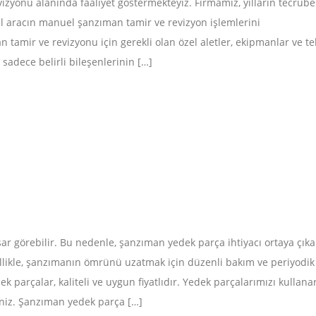
zyonu alanında faaliyet göstermekteyiz. Firmamız, yılların tecrübe
el aracın manuel şanzıman tamir ve revizyon işlemlerini
amir ve revizyonu için gerekli olan özel aletler, ekipmanlar ve te
sadece belirli bileşenlerinin […]
r görebilir. Bu nedenle, şanzıman yedek parça ihtiyacı ortaya çıkab
likle, şanzımanın ömrünü uzatmak için düzenli bakım ve periyodik
parçalar, kaliteli ve uygun fiyatlıdır. Yedek parçalarımızı kullana
siniz. Şanzıman yedek parça […]