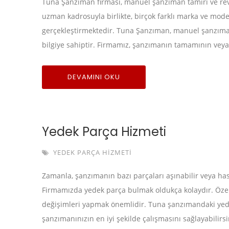
Tuna Şanzıman firması, manuel şanzıman tamiri ve revi
uzman kadrosuyla birlikte, birçok farklı marka ve mod
gerçekleştirmektedir. Tuna Şanzıman, manuel şanzıman t
bilgiye sahiptir. Firmamız, şanzımanın tamamının veya 
DEVAMINI OKU
Yedek Parça Hizmeti
YEDEK PARÇA HIZMETI
Zamanla, şanzımanın bazı parçaları aşınabilir veya hasa
Firmamızda yedek parça bulmak oldukça kolaydır. Özel
değişimleri yapmak önemlidir. Tuna şanzımandaki yedek 
şanzımanınızın en iyi şekilde çalışmasını sağlayabilir