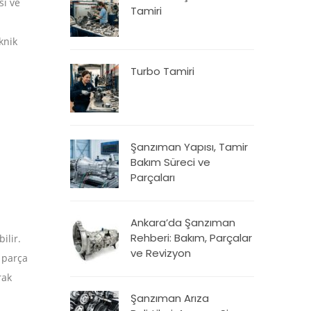
si ve
Tamiri
knik
Turbo Tamiri
Şanzıman Yapısı, Tamir
Bakım Süreci ve
Parçaları
Ankara’da Şanzıman
Rehberi: Bakım, Parçalar
ilir.
ve Revizyon
 parça
rak
Şanzıman Arıza