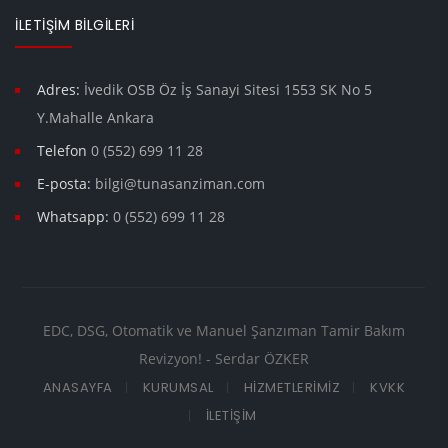
İLETIŞIM BILGILERI
Adres:
İvedik OSB Öz İş Sanayi Sitesi 1553 SK No 5
Y.Mahalle Ankara
Telefon
0 (552) 699 11 28
E-posta:
bilgi@tunasanziman.com
Whatsapp:
0 (552) 699 11 28
EDC, DSG, Otomatik ve Manuel Şanzıman Tamir Bakım
Revizyon! - Serdar ÖZKER
ANASAYFA
KURUMSAL
HIZMETLERIMIZ
KVKK
İLETIŞIM