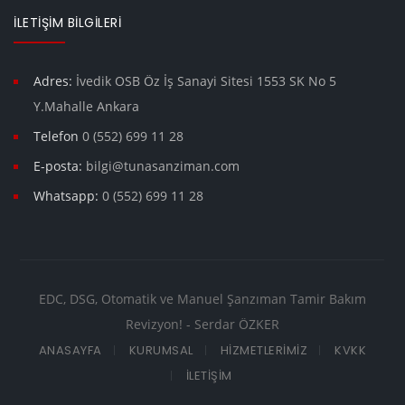
İLETIŞIM BILGILERI
Adres:
İvedik OSB Öz İş Sanayi Sitesi 1553 SK No 5
Y.Mahalle Ankara
Telefon
0 (552) 699 11 28
E-posta:
bilgi@tunasanziman.com
Whatsapp:
0 (552) 699 11 28
EDC, DSG, Otomatik ve Manuel Şanzıman Tamir Bakım
Revizyon! - Serdar ÖZKER
ANASAYFA
KURUMSAL
HIZMETLERIMIZ
KVKK
İLETIŞIM