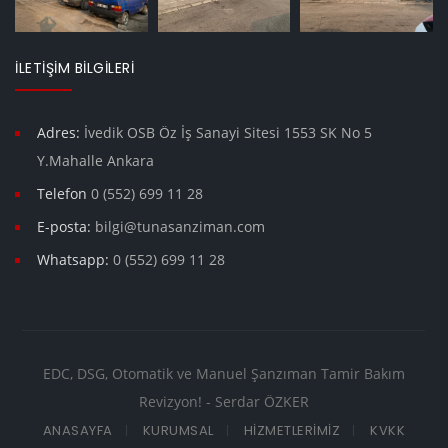
İLETIŞIM BILGILERI
Adres:
İvedik OSB Öz İş Sanayi Sitesi 1553 SK No 5
Y.Mahalle Ankara
Telefon
0 (552) 699 11 28
E-posta:
bilgi@tunasanziman.com
Whatsapp:
0 (552) 699 11 28
EDC, DSG, Otomatik ve Manuel Şanzıman Tamir Bakım
Revizyon! - Serdar ÖZKER
ANASAYFA
KURUMSAL
HIZMETLERIMIZ
KVKK