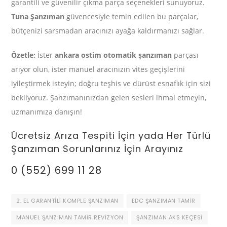
garantili ve güvenilir çıkma parça seçenekleri sunuyoruz.
Tuna Şanzıman
güvencesiyle temin edilen bu parçalar,
bütçenizi sarsmadan aracınızı ayağa kaldırmanızı sağlar.
Özetle;
İster
ankara ostim otomatik şanzıman
parçası
arıyor olun, ister manuel aracınızın vites geçişlerini
iyileştirmek isteyin; doğru teşhis ve dürüst esnaflık için sizi
bekliyoruz. Şanzımanınızdan gelen sesleri ihmal etmeyin,
uzmanımıza danışın!
Ücretsiz Arıza Tespiti İçin yada Her Türlü
Şanzıman Sorunlarınız İçin Arayınız
0 (552) 699 11 28
2. EL GARANTILI KOMPLE ŞANZIMAN
EDC ŞANZIMAN TAMIR
MANUEL ŞANZIMAN TAMIR REVIZYON
ŞANZIMAN AKS KEÇESI