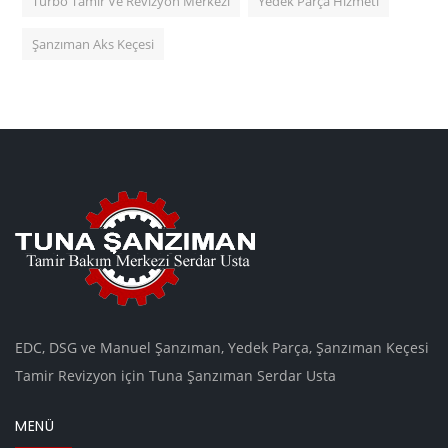
Turbo Tamir Ve Revizyon Merkezi
Yedek Parça Hizmeti
Şanzıman Aks Keçesi
EDC, DSG ve Manuel Şanzıman, Yedek Parça, Şanzıman Keçesi
Tamir Revizyon için Tuna Şanzıman Serdar Usta
MENÜ