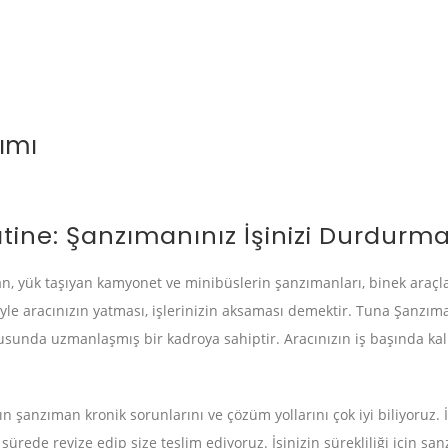
ımı
atine: Şanzımanınız İşinizi Durdurma
pan, yük taşıyan kamyonet ve minibüslerin şanzımanları, binek araçl
yle aracınızın yatması, işlerinizin aksaması demektir. Tuna Şanzım
usunda uzmanlaşmış bir kadroya sahiptir. Aracınızın iş başında ka
rın şanzıman kronik sorunlarını ve çözüm yollarını çok iyi biliyoruz. 
sürede revize edip size teslim ediyoruz. İşinizin sürekliliği için şa