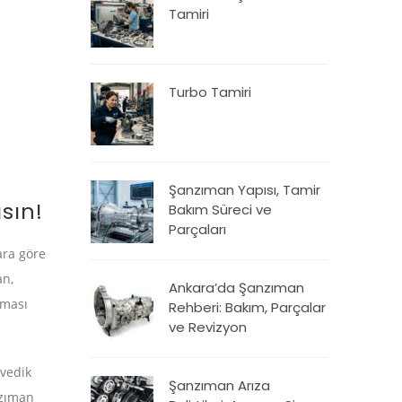
Tamiri
Turbo Tamiri
Şanzıman Yapısı, Tamir
sın!
Bakım Süreci ve
Parçaları
ara göre
an,
Ankara’da Şanzıman
lması
Rehberi: Bakım, Parçalar
ve Revizyon
İvedik
Şanzıman Arıza
nzıman