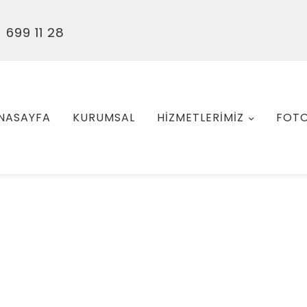
 699 11 28
NASAYFA
KURUMSAL
HİZMETLERİMİZ
FOTO