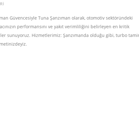
RI
man Güvencesiyle Tuna Şanzıman olarak, otomotiv sektöründeki
cınızın performansını ve yakıt verimliliğini belirleyen en kritik
mler sunuyoruz. Hizmetlerimiz: Şanzımanda olduğu gibi, turbo tami
zmetinizdeyiz.